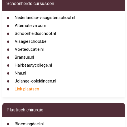
Schoonheids cursussen
Nederlandse-visagistenschool.nl
Alternatieva.com
Schoonheidsschool.nl
Visagieschool.be
Voeteducatie.nl
Bransus.nl
Hairbeautycollege.nl
Nha.nl
Jolange-opleidingen.nl
Link plaatsen
Plastisch chirurgie
Bloemingdael.nl