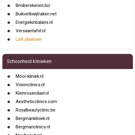
Bmiberekenen.biz
Buikvetkwijtraken.net
Energiekinbalans.nl
Versaantafel.nl
Link plaatsen
Schoonheid klinieken
Mooi-kliniek.nl
Visionclinics.nl
Kleinrosendael.nl
Aestheticclinics.com
Royalbeautyclinic.be
Bergmankliniek.nl
Bergmanclinics.nl